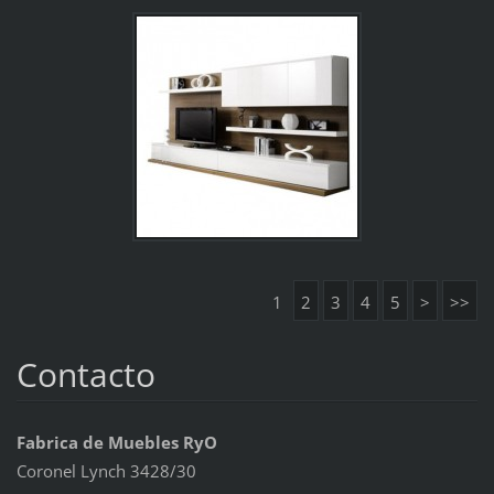
1
2
3
4
5
>
>>
Contacto
Fabrica de Muebles RyO
Coronel Lynch 3428/30